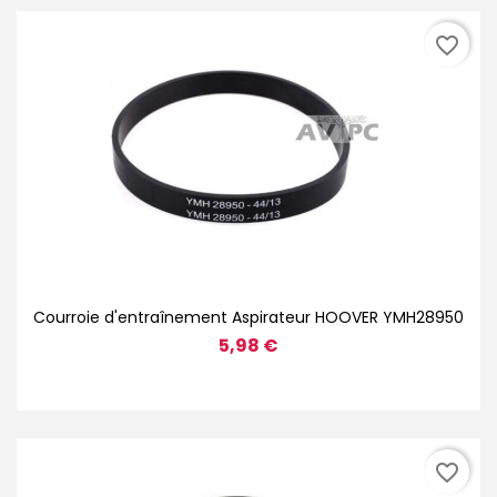
favorite_border
Courroie d'entraînement Aspirateur HOOVER YMH28950
5,98 €
favorite_border