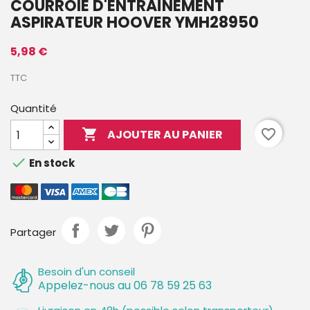
COURROIE D'ENTRAÎNEMENT
ASPIRATEUR HOOVER YMH28950
5,98 €
TTC
Quantité

favorite_border
AJOUTER AU PANIER

En stock
Partager
Besoin d'un conseil
Appelez-nous au 06 78 59 25 63