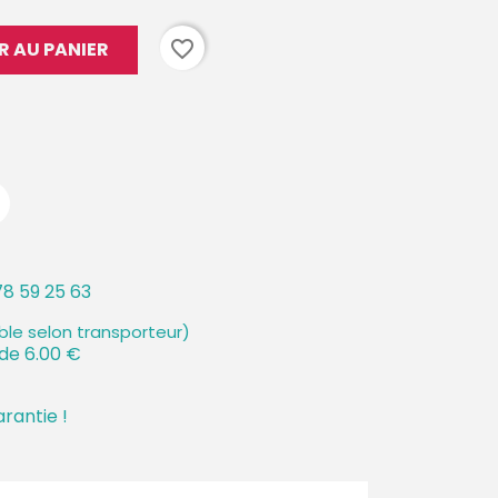
favorite_border
R AU PANIER
8 59 25 63
ible selon transporteur)
 de 6.00 €
arantie !