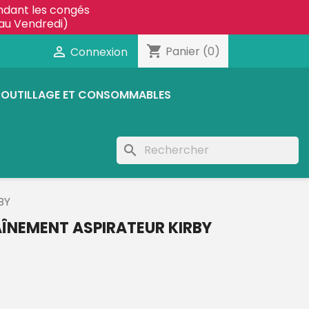
ndant les congés
au Vendredi)
shopping_cart

Panier
(0)
Connexion
OUTILLAGE ET CONSOMMABLES
search
BY
ÎNEMENT ASPIRATEUR KIRBY