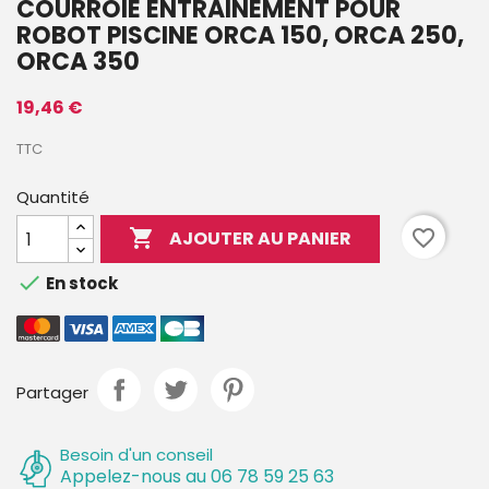
COURROIE ENTRAINEMENT POUR
ROBOT PISCINE ORCA 150, ORCA 250,
ORCA 350
19,46 €
TTC
Quantité

favorite_border
AJOUTER AU PANIER

En stock
Partager
Besoin d'un conseil
Appelez-nous au 06 78 59 25 63