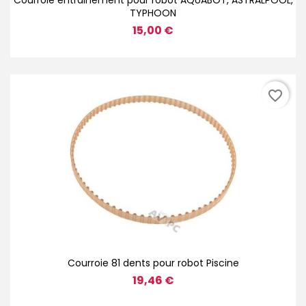
Courroie entrainement pour robot AQUABOT, ASTRALPOOL,
TYPHOON
15,00 €
favorite_border
Courroie 81 dents pour robot Piscine
19,46 €