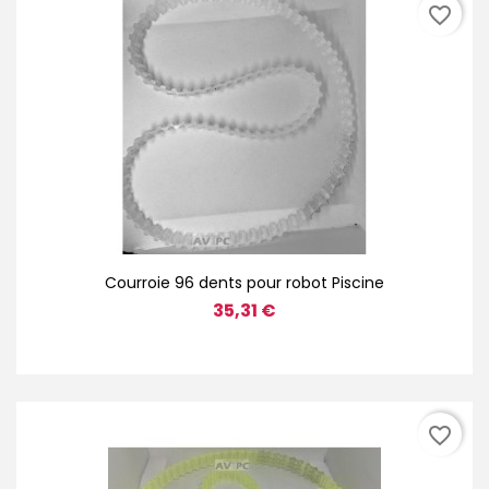
favorite_border
Courroie 96 dents pour robot Piscine
35,31 €
favorite_border