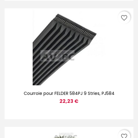
favorite_border
Courroie pour FELDER 584PJ 9 Stries, PJ584
22,23 €
favorite_border