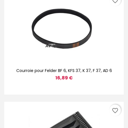
favorite_border
Courroie pour Felder BF 6, KFS 37, K 37, F 37, AD 6
16,89 €
favorite_border