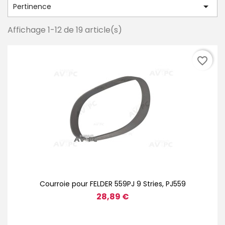

Pertinence
Affichage 1-12 de 19 article(s)
favorite_border
Courroie pour FELDER 559PJ 9 Stries, PJ559
28,89 €