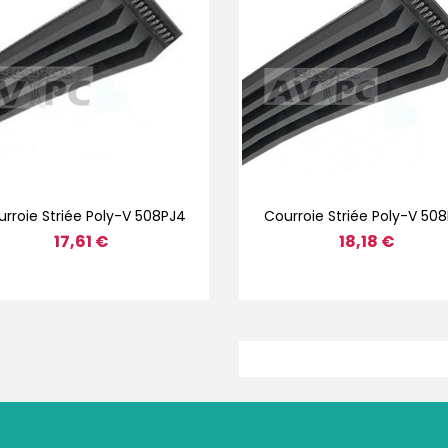
Aperçu rapide
Aperçu rapide


rroie Striée Poly-V 508PJ4
Courroie Striée Poly-V 50
17,61 €
18,18 €