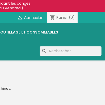
ndant les congés
au Vendredi)
shopping_cart

Panier
(0)
Connexion
OUTILLAGE ET CONSOMMABLES
search
hines.