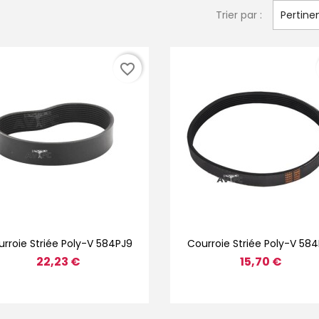
Trier par :
Pertine
favorite_border
Aperçu rapide
Aperçu rapide


rroie Striée Poly-V 584PJ9
Courroie Striée Poly-V 58
22,23 €
15,70 €