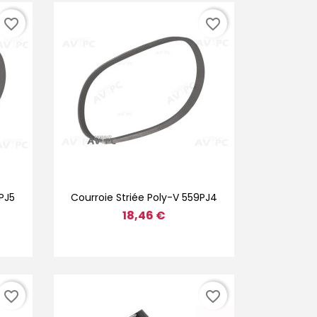
favorite_border
favorite_border
Aperçu rapide

PJ5
Courroie Striée Poly-V 559PJ4
18,46 €
favorite_border
favorite_border