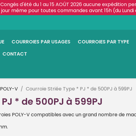
Congés d'été du 1 au 15 AOÛT 2026 aucune expédition pe
le jour même pour toutes commandes avant 15h (du Lundi 
UE
COURROIES PAR USAGES
COURROIES PAR TYPE
CONTACT
 POLY-V
Courroie Striée Type * PJ * de 500PJ à 599PJ
* PJ * de 500PJ à 599PJ
oies POLY-V compatibles avec un grand nombre de mac
 mm.