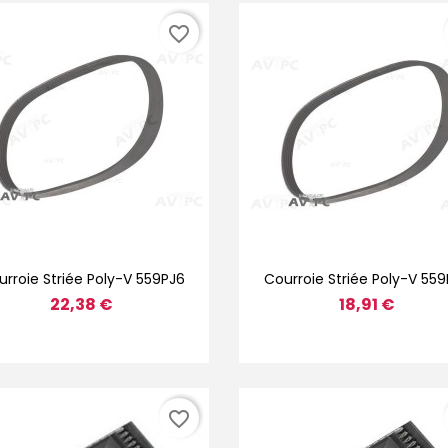
favorite_border
Aperçu rapide
Aperçu rapide


rroie Striée Poly-V 559PJ6
Courroie Striée Poly-V 559
22,38 €
18,91 €
favorite_border