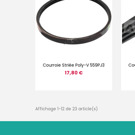
Aperçu rapide

Courroie Striée Poly-V 559PJ3
Cou
17,80 €
Affichage 1-12 de 23 article(s)