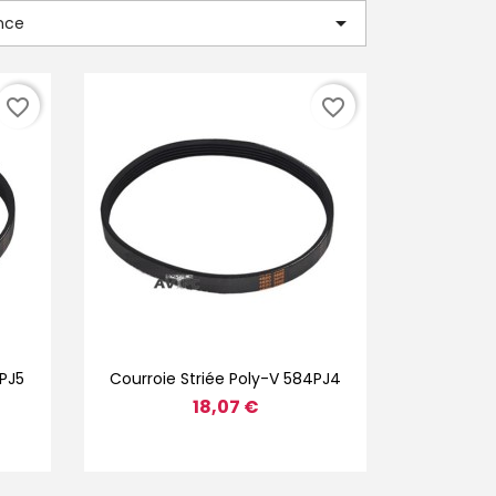

nce
favorite_border
favorite_border
Aperçu rapide

4PJ5
Courroie Striée Poly-V 584PJ4
18,07 €