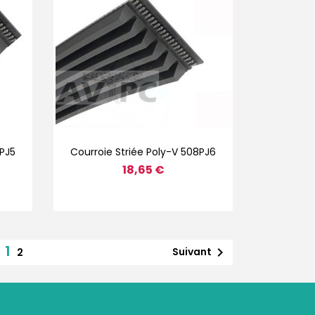
Aperçu rapide

8PJ5
Courroie Striée Poly-V 508PJ6
18,65 €
1

Suivant
2