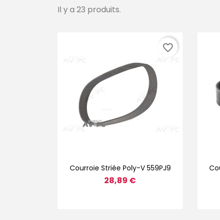
Il y a 23 produits.
favorite_border
Aperçu rapide

Courroie Striée Poly-V 559PJ9
Cou
28,89 €