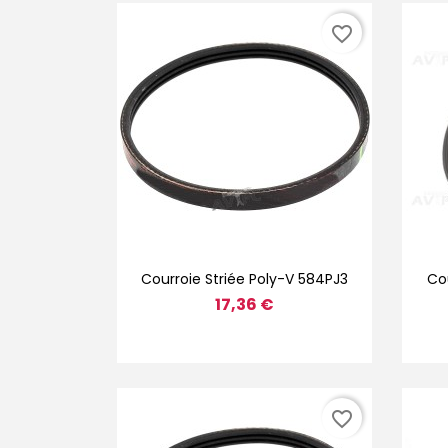
favorite_border
Aperçu rapide

Courroie Striée Poly-V 584PJ3
Cou
17,36 €
favorite_border