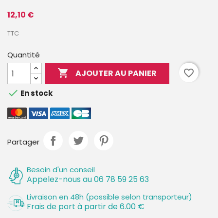
12,10 €
TTC
Quantité

favorite_border
AJOUTER AU PANIER

En stock
Partager
Besoin d'un conseil
Appelez-nous au 06 78 59 25 63
Livraison en 48h (possible selon transporteur)
Frais de port à partir de 6.00 €