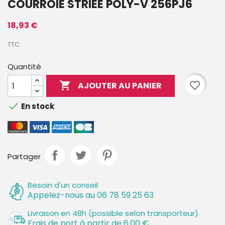
COURROIE STRIÉE POLY-V 256PJ6
18,93 €
TTC
Quantité

favorite_border
AJOUTER AU PANIER

En stock
Partager
Besoin d'un conseil
Appelez-nous au 06 78 59 25 63
Livraison en 48h (possible selon transporteur)
Frais de port à partir de 6.00 €