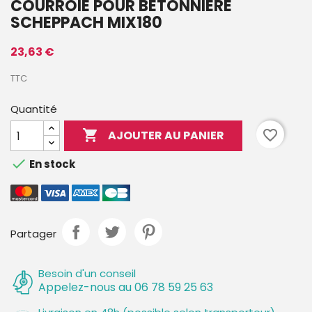
COURROIE POUR BÉTONNIÈRE
SCHEPPACH MIX180
23,63 €
TTC
Quantité

favorite_border
AJOUTER AU PANIER

En stock
Partager
Besoin d'un conseil
Appelez-nous au 06 78 59 25 63