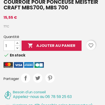
COURROIE POUR PONCEUSE MEISTEIR
CRAFT MBS700, MBS 700
15,55 €
TTC
Quantité

favorite_border
AJOUTER AU PANIER

En stock
Partager
Besoin d'un conseil
Appelez-nous au 06 78 59 25 63