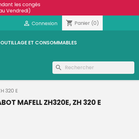
ndant les congés
au Vendredi)
shopping_cart

Panier
(0)
Connexion
OUTILLAGE ET CONSOMMABLES
search
ZH 320 E
BOT MAFELL ZH320E, ZH 320 E