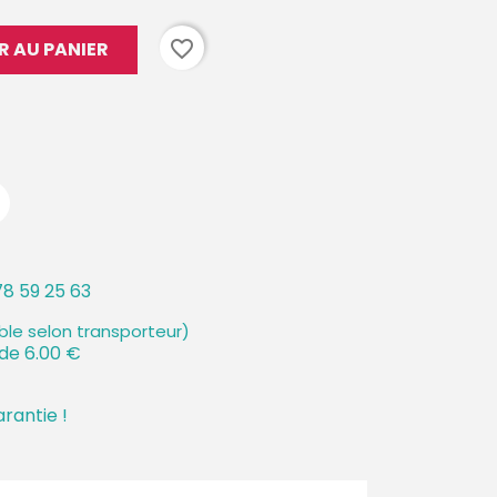
favorite_border
R AU PANIER
8 59 25 63
ible selon transporteur)
 de 6.00 €
arantie !