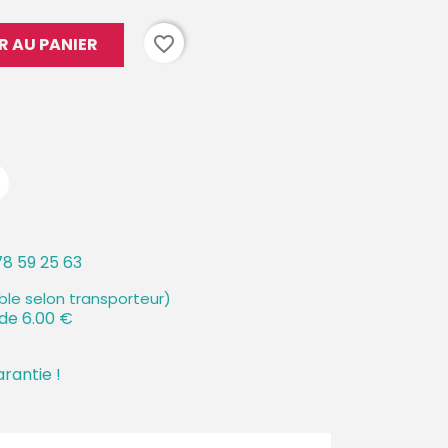
favorite_border
R AU PANIER
8 59 25 63
ible selon transporteur)
 de 6.00 €
arantie !