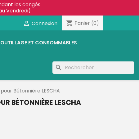
ndant les congés
au Vendredi)
shopping_cart

Panier
(0)
Connexion
OUTILLAGE ET CONSOMMABLES
search
 pour Bétonnière LESCHA
UR BÉTONNIÈRE LESCHA