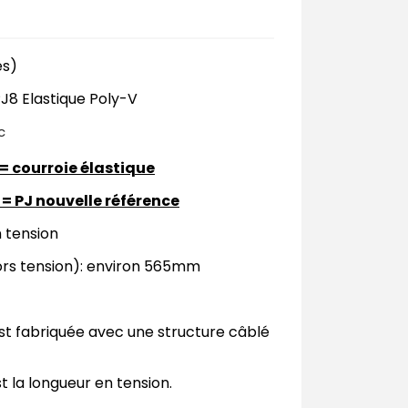
es)
PJ8 Elastique Poly-V
c
= courroie élastique
 = PJ nouvelle référence
 tension
rs tension): environ 565mm
st fabriquée avec une structure câblé
t la longueur en tension.