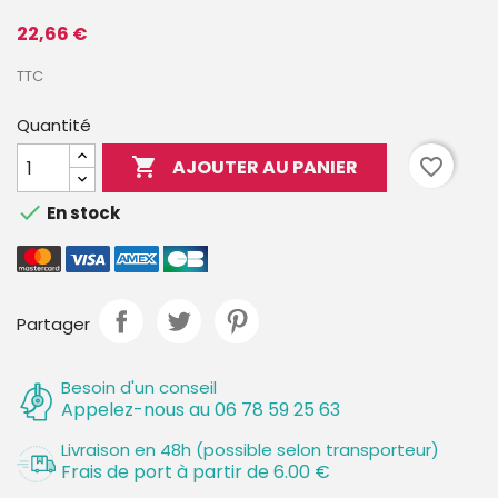
22,66 €
TTC
Quantité

favorite_border
AJOUTER AU PANIER

En stock
Partager
Besoin d'un conseil
Appelez-nous au 06 78 59 25 63
Livraison en 48h (possible selon transporteur)
Frais de port à partir de 6.00 €