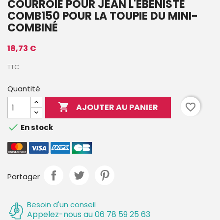
COURROIE POUR JEAN L'ÉBÉNISTE
COMB150 POUR LA TOUPIE DU MINI-
COMBINÉ
18,73 €
TTC
Quantité

favorite_border
AJOUTER AU PANIER

En stock
Partager
Besoin d'un conseil
Appelez-nous au 06 78 59 25 63