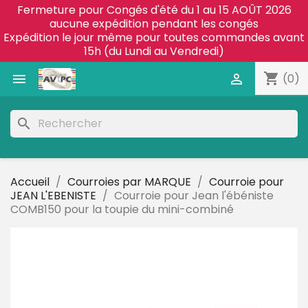
Fermeture pour Congés d'été du 1 au 15 AOÛT 2026
aucune expédition pendant les congés
Expédition le jour même pour toutes commandes avant
15h (du Lundi au Vendredi)
shopping_cart


(0)
search
Accueil
Courroies par MARQUE
Courroie pour
JEAN L'EBENISTE
Courroie pour Jean l'ébéniste
COMB150 pour la toupie du mini-combiné