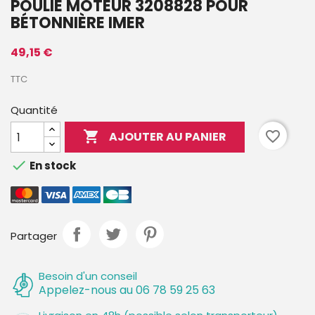
POULIE MOTEUR 3208828 POUR
BÉTONNIÈRE IMER
49,15 €
TTC
Quantité

favorite_border
AJOUTER AU PANIER

En stock
Partager
Besoin d'un conseil
Appelez-nous au 06 78 59 25 63