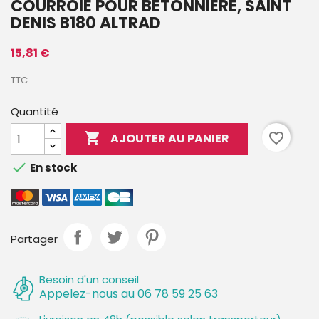
COURROIE POUR BÉTONNIÈRE, SAINT
DENIS B180 ALTRAD
15,81 €
TTC
Quantité

favorite_border
AJOUTER AU PANIER

En stock
Partager
Besoin d'un conseil
Appelez-nous au 06 78 59 25 63