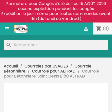
Fermeture pour Congés d'été du 1 au 15 AOÛT 2026
aucune expédition pendant les congés
Expédition le jour même pour toutes commandes avant
15h (du Lundi au Vendredi)
shopping_cart


(0)
search
Accueil
Courroies par USAGES
Courroie
Bétonnière
Courroie pour ALTRAD
Courroie
pour Bétonnière, Saint Denis B180 ALTRAD