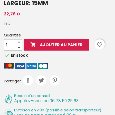
LARGEUR: 15MM
22,78 €
TTC
Quantité

favorite_border
AJOUTER AU PANIER

En stock
Partager
Besoin d'un conseil
Appelez-nous au 06 78 59 25 63
Livraison en 48h (possible selon transporteur)