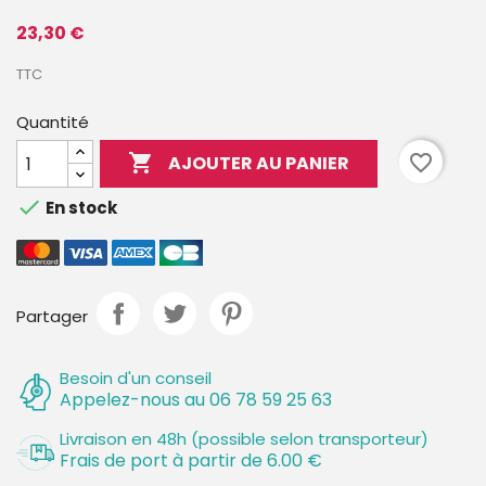
23,30 €
TTC
Quantité

favorite_border
AJOUTER AU PANIER

En stock
Partager
Besoin d'un conseil
Appelez-nous au 06 78 59 25 63
Livraison en 48h (possible selon transporteur)
Frais de port à partir de 6.00 €