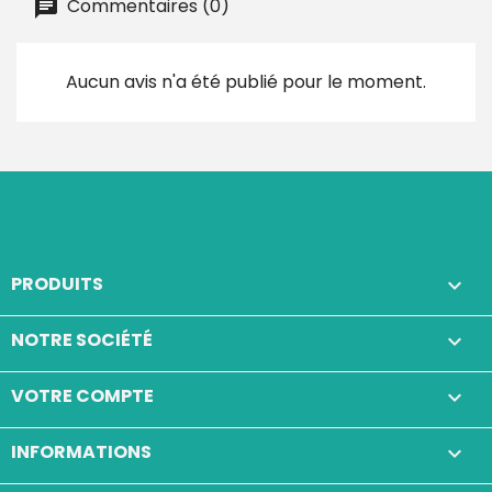
Commentaires (0)
Aucun avis n'a été publié pour le moment.
PRODUITS

NOTRE SOCIÉTÉ

VOTRE COMPTE

INFORMATIONS
keyboard_arrow_down