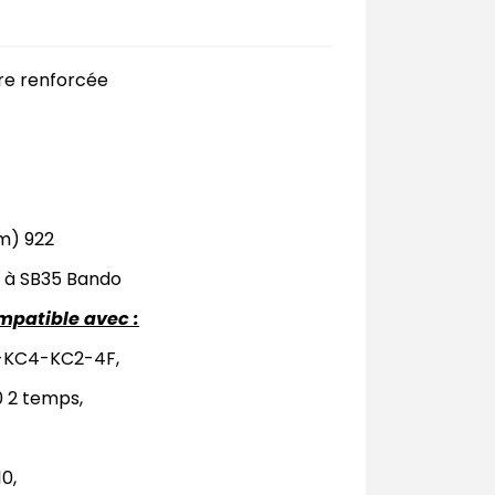
re renforcée
m) 922
 à SB35 Bando
mpatible avec :
2-KC4-KC2-4F,
0 2 temps,
0,