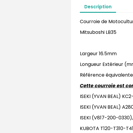
Description
Courroie de Motocultu
Mitsuboshi LB35
Largeur 16.5mm
Longueur Extérieur (m
Référence équivalente
Cette courroie est co
ISEKI (YVAN BEAL) KC
ISEKI (YVAN BEAL) A28
ISEKI (V817-200-0330),
KUBOTA T120-T310-T41