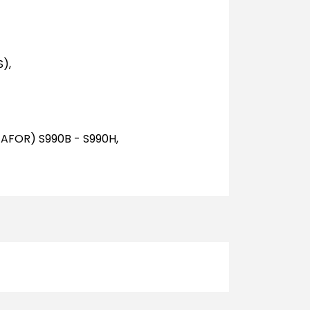
),
STAFOR) S990B - S990H,