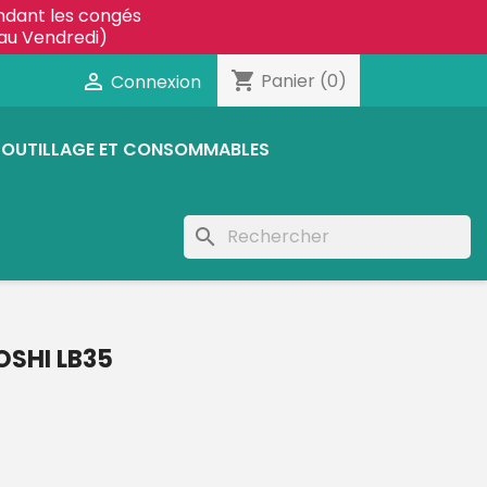
ndant les congés
au Vendredi)
shopping_cart

Panier
(0)
Connexion
OUTILLAGE ET CONSOMMABLES
search
SHI LB35