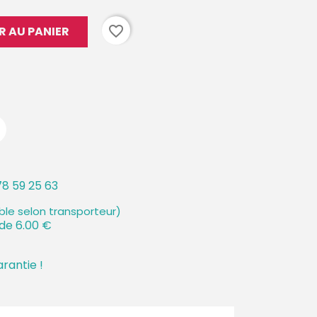
favorite_border
R AU PANIER
8 59 25 63
ible selon transporteur)
 de 6.00 €
arantie !