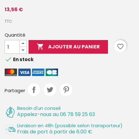
13,56 €
TTC
Quantité

favorite_border
AJOUTER AU PANIER

En stock
Partager
Besoin d'un conseil
Appelez-nous au 06 78 59 25 63
Livraison en 48h (possible selon transporteur)
Frais de port à partir de 6.00 €