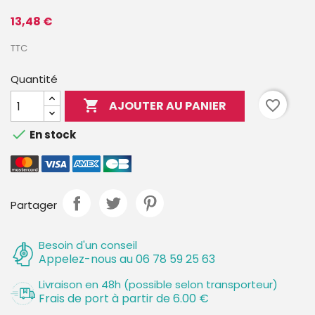
13,48 €
TTC
Quantité

favorite_border
AJOUTER AU PANIER

En stock
Partager
Besoin d'un conseil
Appelez-nous au 06 78 59 25 63
Livraison en 48h (possible selon transporteur)
Frais de port à partir de 6.00 €