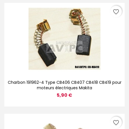
favorite_border
Charbon 191962-4 Type CB406 CB407 CB418 CB419 pour
moteurs électriques Makita
5,90 €
favorite_border