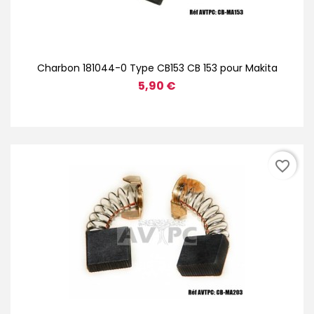
Charbon 181044-0 Type CB153 CB 153 pour Makita
5,90 €
favorite_border