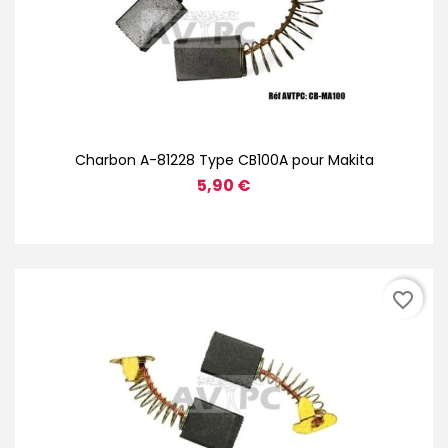
Charbon A-81228 Type CB100A pour Makita
5,90 €
favorite_border