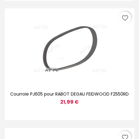
favorite_border
Courroie PJ605 pour RABOT DEGAU FEIDWOOD F2550RD
21,99 €
favorite_border