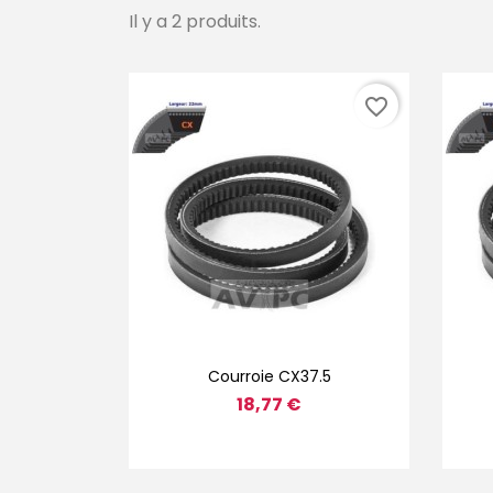
Il y a 2 produits.
favorite_border
Aperçu rapide

Courroie CX37.5
18,77 €