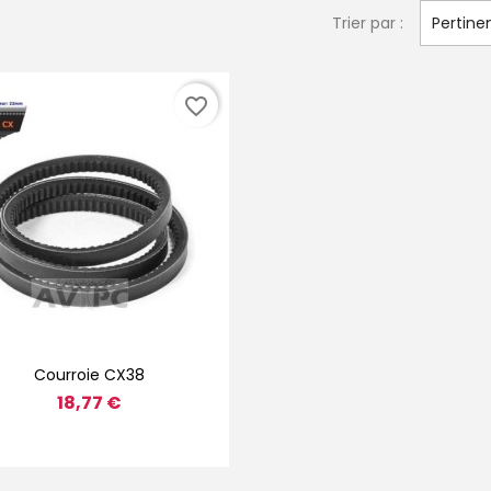
Trier par :
Pertine
favorite_border
Aperçu rapide

Courroie CX38
18,77 €