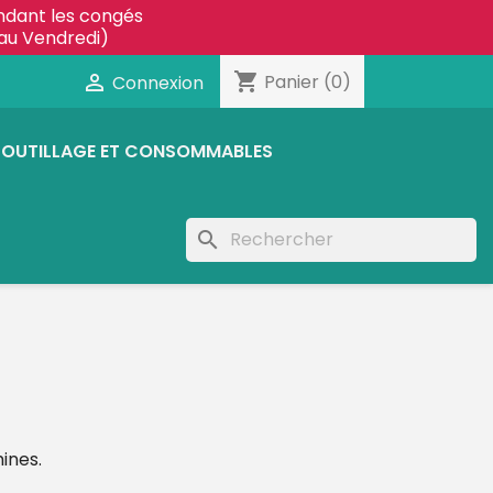
ndant les congés
au Vendredi)
shopping_cart

Panier
(0)
Connexion
OUTILLAGE ET CONSOMMABLES
search
ines.