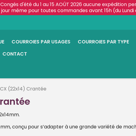
Congés d'été du 1 au 15 AOÛT 2026 aucune expédition pe
le jour même pour toutes commandes avant 15h (du Lundi 
UE
COURROIES PAR USAGES
COURROIES PAR TYPE
CONTACT
 CX (22x14) Crantée
Crantée
22x14mm.
4mm, conçu pour s’adapter à une grande variété de mach