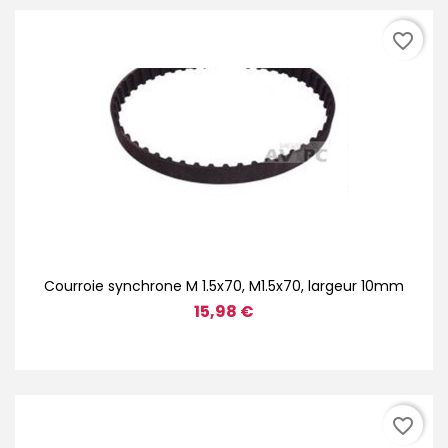
favorite_border
Courroie synchrone M 1.5x70, M1.5x70, largeur 10mm
15,98 €
favorite_border