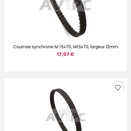
Courroie synchrone M 1.5x70, M1.5x70, largeur 12mm
17,07 €
favorite_border