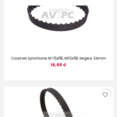
Courroie synchrone M 1.5x118, M1.5x118, largeur 24mm
18,98 €
favorite_border