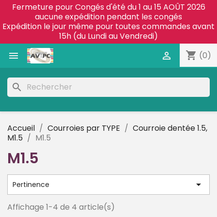
Fermeture pour Congés d'été du 1 au 15 AOÛT 2026
aucune expédition pendant les congés
Expédition le jour même pour toutes commandes avant
15h (du Lundi au Vendredi)
shopping_cart


(0)
search
Accueil
Courroies par TYPE
Courroie dentée 1.5,
M1.5
M1.5
M1.5

Pertinence
Affichage 1-4 de 4 article(s)